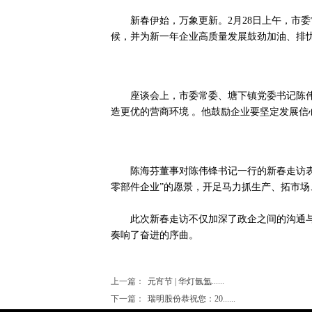
新春伊始，万象更新。2月28日上午，市
候，并为新一年企业高质量发展鼓劲加油、排
座谈会上，市委常委、塘下镇党委书记陈
造更优的营商环境 。他鼓励企业要坚定发展信
陈海芬董事对陈伟锋书记一行的新春走访表
零部件企业”的愿景，开足马力抓生产、拓市场
此次新春走访不仅加深了政企之间的沟通
奏响了奋进的序曲。
上一篇：
元宵节 | 华灯氤氲......
下一篇：
瑞明股份恭祝您：20......