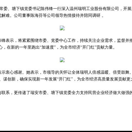
委常委、塘下镇党委书记陈伟锋一行深入温州瑞明工业股份有限公司，开
忧解难。公司董事陈海芬等公司领导热情接待并陪同调研 。
伟锋表示，将紧紧围绕市委、党委中心工作，持续关注企业需求，监督并
心，在新的一年里跑出“加速度”，为全市经济“开门红”贡献力量。
示衷心感谢。她表示，市领导的关怀让全体瑞明人倍感温暖、倍受鼓舞。2
、谋创新，确保实现新一年发展“开门红”，为全市经济高质量发展贡献更大
与联系，更传递了瑞安市委、塘下镇党委全力支持民营企业经济做大做强