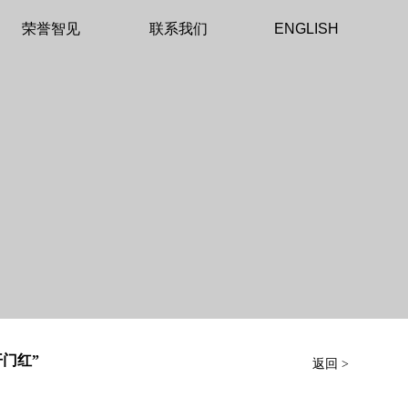
荣誉智见
联系我们
ENGLISH
门红”
返回 >